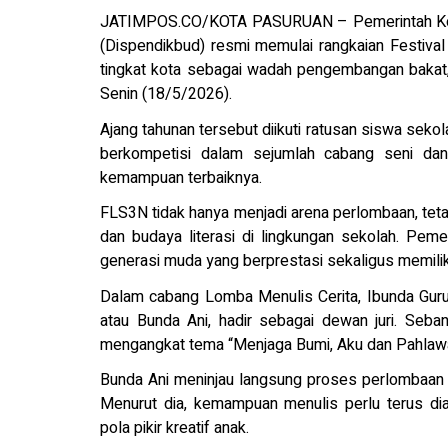
JATIMPOS.CO/KOTA PASURUAN – Pemerintah Kota
(Dispendikbud) resmi memulai rangkaian Festiv
tingkat kota sebagai wadah pengembangan bakat, kr
Senin (18/5/2026).
Ajang tahunan tersebut diikuti ratusan siswa seko
berkompetisi dalam sejumlah cabang seni dan
kemampuan terbaiknya.
FLS3N tidak hanya menjadi arena perlombaan, tetap
dan budaya literasi di lingkungan sekolah. Pem
generasi muda yang berprestasi sekaligus memilik
Dalam cabang Lomba Menulis Cerita, Ibunda Guru
atau Bunda Ani, hadir sebagai dewan juri. Seb
mengangkat tema “Menjaga Bumi, Aku dan Pahlawan
Bunda Ani meninjau langsung proses perlombaan
Menurut dia, kemampuan menulis perlu terus di
pola pikir kreatif anak.