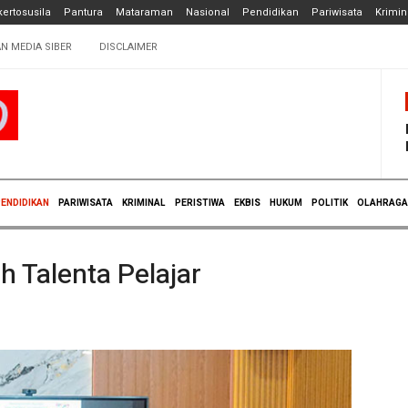
ertosusila
Pantura
Mataraman
Nasional
Pendidikan
Pariwisata
Krimin
N MEDIA SIBER
DISCLAIMER
ENDIDIKAN
PARIWISATA
KRIMINAL
PERISTIWA
EKBIS
HUKUM
POLITIK
OLAHRAGA
 Talenta Pelajar