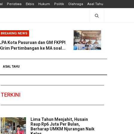
al
Peristiwa
Ekbis
Hukum
Politik
Olahraga
Asal Tahu
BREAKING NEWS
LPA Kota Pasuruan dan GM FKPPI
Kirim Pertimbangan ke MA soal...
ASAL TAHU
TERKINI
Lima Tahun Menjahit, Husain
Raup Rp6 Juta Per Bulan,
Berharap UMKM Njurangan Naik
Kelas ...