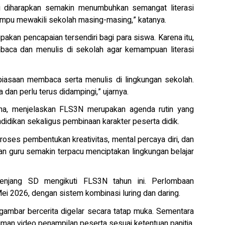
ni diharapkan semakin menumbuhkan semangat literasi
mpu mewakili sekolah masing-masing,” katanya.
pakan pencapaian tersendiri bagi para siswa. Karena itu,
aca dan menulis di sekolah agar kemampuan literasi
iasaan membaca serta menulis di lingkungan sekolah.
dan perlu terus didampingi,” ujarnya.
ana, menjelaskan FLS3N merupakan agenda rutin yang
ndidikan sekaligus pembinaan karakter peserta didik.
proses pembentukan kreativitas, mental percaya diri, dan
n guru semakin terpacu menciptakan lingkungan belajar
njang SD mengikuti FLS3N tahun ini. Perlombaan
Mei 2026, dengan sistem kombinasi luring dan daring.
a gambar bercerita digelar secara tatap muka. Sementara
riman video penampilan peserta sesuai ketentuan panitia.