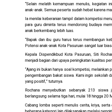
“Selain melatih kemampuan menulis, kegiatan i
anak-anak. Semua peserta sudah hebat karena ma
Ia menilai keberanian tampil dalam kompetisi meru
para guru diminta terus mendorong budaya memb
anak berkembang lebih luas.
“Bapak dan ibu guru harus terus membangun keb
Potensi anak-anak Kota Pasuruan sangat luar biasa 
Kepala Dispendikbud Kota Pasuruan, Siti Roch
menjadi bagian dari upaya peningkatan kualitas pe
“Ajang ini bukan hanya soal kompetisi, melainkan 
pengembangan bakat siswa. Kami ingin sekolah da
yang positif,” tuturnya.
Rochana menyebutkan sebanyak 213 siswa je
berlangsung selama tiga hari, mulai 18 hingga 20 
Cabang lomba seperti menulis cerita, kriya, sert
beberapa kategori lain dilaksanakan melalui pengi