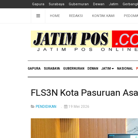
Gapura
Surabaya
Gubernuran
Dewan
Jatim
Gerbangk
HOME
REDAKSI
KONTAK KAMI
PEDOMA
GAPURA
SURABAYA
GUBERNURAN
DEWAN
JATIM
NASIONAL
P
FLS3N Kota Pasuruan Asah
PENDIDIKAN
19 Mei 2026