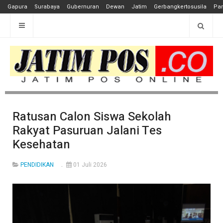
Gapura
Surabaya
Gubernuran
Dewan
Jatim
Gerbangkertosusila
Pan
Ratusan Calon Siswa Sekolah
Rakyat Pasuruan Jalani Tes
Kesehatan
PENDIDIKAN
01 Juli 2026