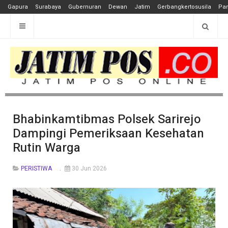
Gapura
Surabaya
Gubernuran
Dewan
Jatim
Gerbangkertosusila
Pan
Bhabinkamtibmas Polsek Sarirejo
Dampingi Pemeriksaan Kesehatan
Rutin Warga
PERISTIWA
30 Jun 2026