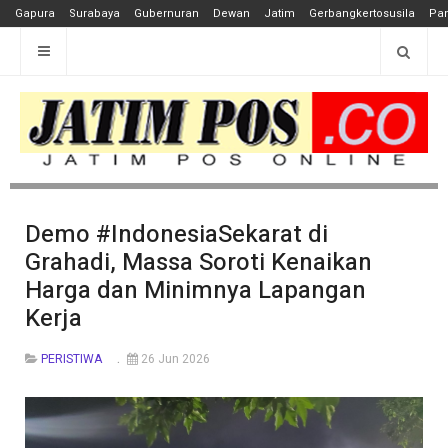
Gapura
Surabaya
Gubernuran
Dewan
Jatim
Gerbangkertosusila
Pan
Demo #IndonesiaSekarat di
Grahadi, Massa Soroti Kenaikan
Harga dan Minimnya Lapangan
Kerja
PERISTIWA
26 Jun 2026