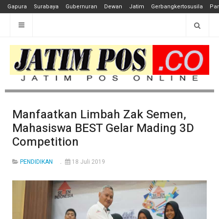
Gapura
Surabaya
Gubernuran
Dewan
Jatim
Gerbangkertosusila
Pan
Manfaatkan Limbah Zak Semen,
Mahasiswa BEST Gelar Mading 3D
Competition
PENDIDIKAN
18 Juli 2019