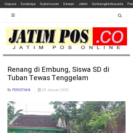
Gapura
Surabaya
Gubernuran
Dewan
Jatim
Gerbangkertosusila
Pan
Renang di Embung, Siswa SD di
Tuban Tewas Tenggelam
PERISTIWA
28 Januari 2020