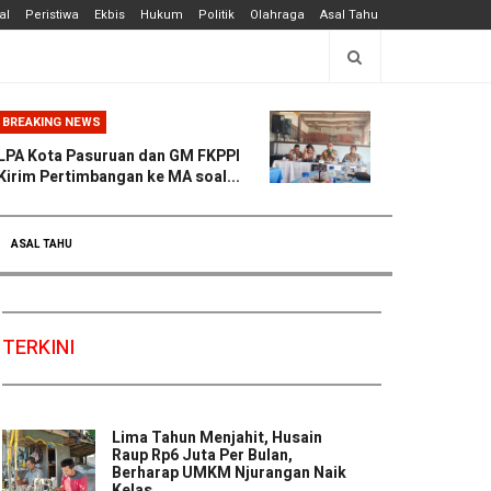
al
Peristiwa
Ekbis
Hukum
Politik
Olahraga
Asal Tahu
BREAKING NEWS
LPA Kota Pasuruan dan GM FKPPI
Kirim Pertimbangan ke MA soal...
ASAL TAHU
TERKINI
Lima Tahun Menjahit, Husain
Raup Rp6 Juta Per Bulan,
Berharap UMKM Njurangan Naik
Kelas ...