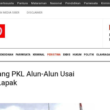
ertosusila
Pantura
Mataraman
Nasional
Pendidikan
Pariwisata
Krimin
N MEDIA SIBER
DISCLAIMER
ENDIDIKAN
PARIWISATA
KRIMINAL
PERISTIWA
EKBIS
HUKUM
POLITIK
OLAHRAGA
ang PKL Alun-Alun Usai
Lapak