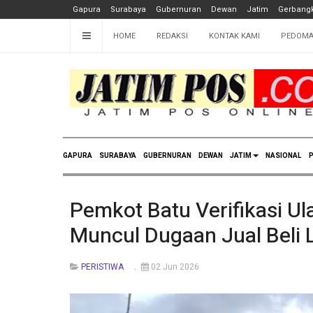
Gapura
Surabaya
Gubernuran
Dewan
Jatim
Gerbangk
HOME
REDAKSI
KONTAK KAMI
PEDOMA
GAPURA
SURABAYA
GUBERNURAN
DEWAN
JATIM
NASIONAL
P
Pemkot Batu Verifikasi Ul
Muncul Dugaan Jual Beli 
PERISTIWA
02 Jun 2026