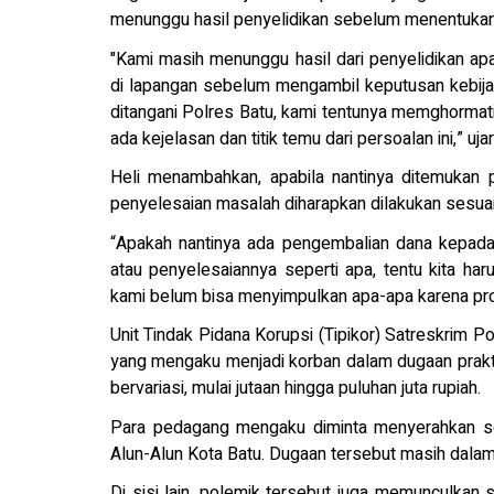
menunggu hasil penyelidikan sebelum menentukan l
"Kami masih menunggu hasil dari penyelidikan apa
di lapangan sebelum mengambil keputusan kebijaka
ditangani Polres Batu, kami tentunya memghormat
ada kejelasan dan titik temu dari persoalan ini,” uja
Heli menambahkan, apabila nantinya ditemukan p
penyelesaian masalah diharapkan dilakukan sesu
“Apakah nantinya ada pengembalian dana kepada
atau penyelesaiannya seperti apa, tentu kita har
kami belum bisa menyimpulkan apa-apa karena pros
Unit Tindak Pidana Korupsi (Tipikor) Satreskrim 
yang mengaku menjadi korban dalam dugaan praktik 
bervariasi, mulai jutaan hingga puluhan juta rupiah.
Para pedagang mengaku diminta menyerahkan se
Alun-Alun Kota Batu. Dugaan tersebut masih dalam 
Di sisi lain, polemik tersebut juga memunculkan 