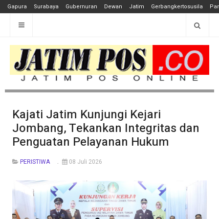
Gapura
Surabaya
Gubernuran
Dewan
Jatim
Gerbangkertosusila
Pan
Kajati Jatim Kunjungi Kejari
Jombang, Tekankan Integritas dan
Penguatan Pelayanan Hukum
PERISTIWA
08 Juli 2026