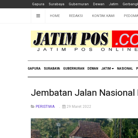
Gapura
Surabaya
Gubernuran
Dewan
Jatim
Gerbangk
HOME
REDAKSI
KONTAK KAMI
PEDOMA
GAPURA
SURABAYA
GUBERNURAN
DEWAN
JATIM
NASIONAL
P
Jembatan Jalan Nasiona
PERISTIWA
29 Maret 2022