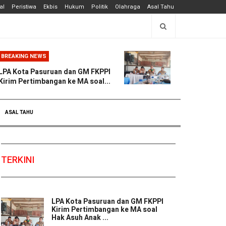
al
Peristiwa
Ekbis
Hukum
Politik
Olahraga
Asal Tahu
BREAKING NEWS
LPA Kota Pasuruan dan GM FKPPI
Kirim Pertimbangan ke MA soal...
ASAL TAHU
TERKINI
LPA Kota Pasuruan dan GM FKPPI
Kirim Pertimbangan ke MA soal
Hak Asuh Anak ...