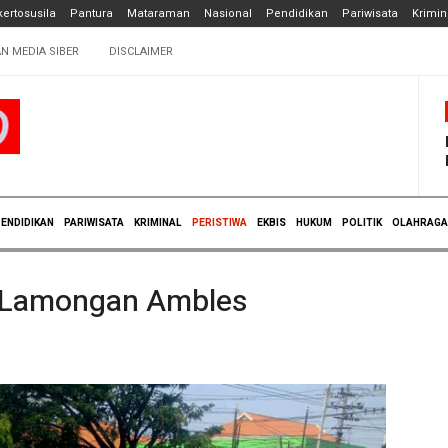
ertosusila
Pantura
Mataraman
Nasional
Pendidikan
Pariwisata
Krimin
N MEDIA SIBER
DISCLAIMER
ENDIDIKAN
PARIWISATA
KRIMINAL
PERISTIWA
EKBIS
HUKUM
POLITIK
OLAHRAGA
l Lamongan Ambles