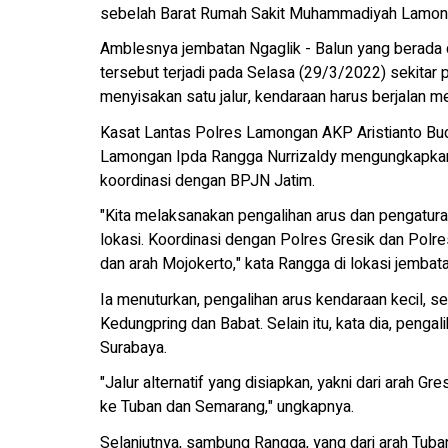
sebelah Barat Rumah Sakit Muhammadiyah Lamong
Amblesnya jembatan Ngaglik - Balun yang berada
tersebut terjadi pada Selasa (29/3/2022) sekitar p
menyisakan satu jalur, kendaraan harus berjalan m
Kasat Lantas Polres Lamongan AKP Aristianto Budi
Lamongan Ipda Rangga Nurrizaldy mengungkapkan, 
koordinasi dengan BPJN Jatim.
"Kita melaksanakan pengalihan arus dan pengaturan 
lokasi. Koordinasi dengan Polres Gresik dan Polr
dan arah Mojokerto," kata Rangga di lokasi jembat
Ia menuturkan, pengalihan arus kendaraan kecil, s
Kedungpring dan Babat. Selain itu, kata dia, penga
Surabaya.
"Jalur alternatif yang disiapkan, yakni dari arah G
ke Tuban dan Semarang," ungkapnya.
Selanjutnya, sambung Rangga, yang dari arah Tuba