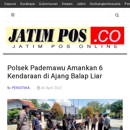
Gapura
Surabaya
Gubernuran
Dewan
Jatim
Gerbangkertosusila
Pan
Polsek Pademawu Amankan 6
Kendaraan di Ajang Balap Liar
PERISTIWA
05 April 2022