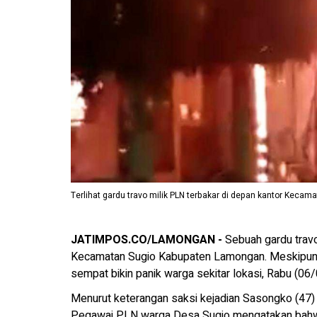
Terlihat gardu travo milik PLN terbakar di depan kantor Keca
JATIMPOS.CO/LAMONGAN -
Sebuah gardu travo
Kecamatan Sugio Kabupaten Lamongan. Meskipun 
sempat bikin panik warga sekitar lokasi, Rabu (0
Menurut keterangan saksi kejadian Sasongko (47)
Pegawai PLN warga Desa Sugio mengatakan bahwa 