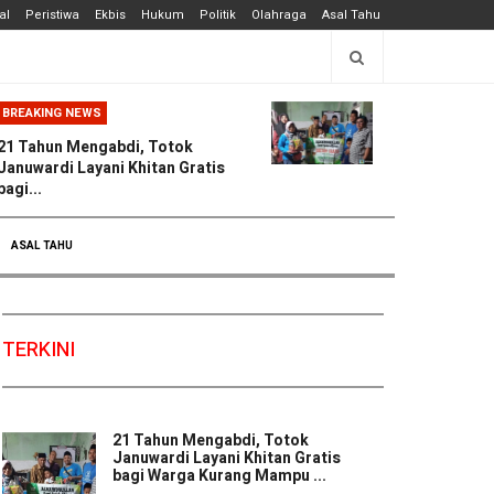
al
Peristiwa
Ekbis
Hukum
Politik
Olahraga
Asal Tahu
BREAKING NEWS
21 Tahun Mengabdi, Totok
Januwardi Layani Khitan Gratis
bagi...
ASAL TAHU
TERKINI
21 Tahun Mengabdi, Totok
Januwardi Layani Khitan Gratis
bagi Warga Kurang Mampu ...