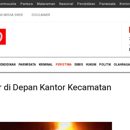
ertosusila
Pantura
Mataraman
Nasional
Pendidikan
Pariwisata
Krimin
N MEDIA SIBER
DISCLAIMER
ENDIDIKAN
PARIWISATA
KRIMINAL
PERISTIWA
EKBIS
HUKUM
POLITIK
OLAHRAGA
r di Depan Kantor Kecamatan