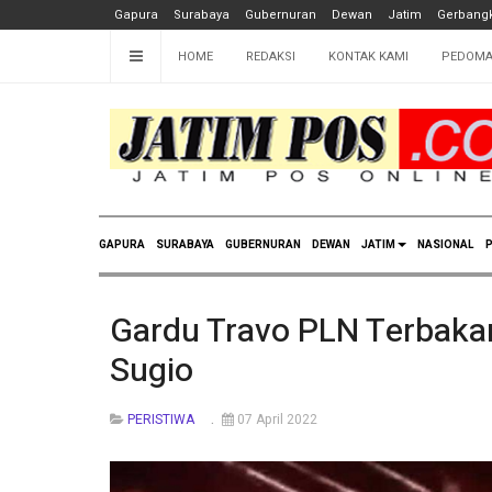
Gapura
Surabaya
Gubernuran
Dewan
Jatim
Gerbangk
HOME
REDAKSI
KONTAK KAMI
PEDOMA
GAPURA
SURABAYA
GUBERNURAN
DEWAN
JATIM
NASIONAL
P
Gardu Travo PLN Terbaka
Sugio
PERISTIWA
07 April 2022