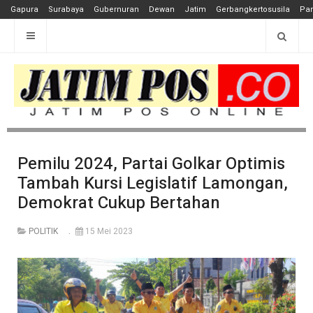
Gapura
Surabaya
Gubernuran
Dewan
Jatim
Gerbangkertosusila
Pan
Pemilu 2024, Partai Golkar Optimis
Tambah Kursi Legislatif Lamongan,
Demokrat Cukup Bertahan
POLITIK
15 Mei 2023