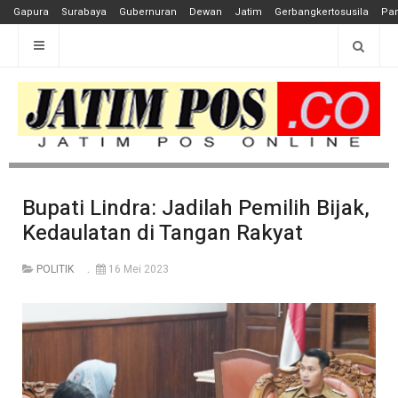
Gapura
Surabaya
Gubernuran
Dewan
Jatim
Gerbangkertosusila
Pan
Bupati Lindra: Jadilah Pemilih Bijak,
Kedaulatan di Tangan Rakyat
POLITIK
16 Mei 2023