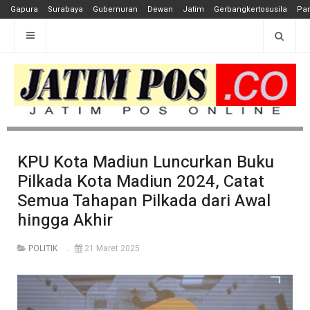
Gapura
Surabaya
Gubernuran
Dewan
Jatim
Gerbangkertosusila
Pan
KPU Kota Madiun Luncurkan Buku
Pilkada Kota Madiun 2024, Catat
Semua Tahapan Pilkada dari Awal
hingga Akhir
POLITIK
21 Maret 2025