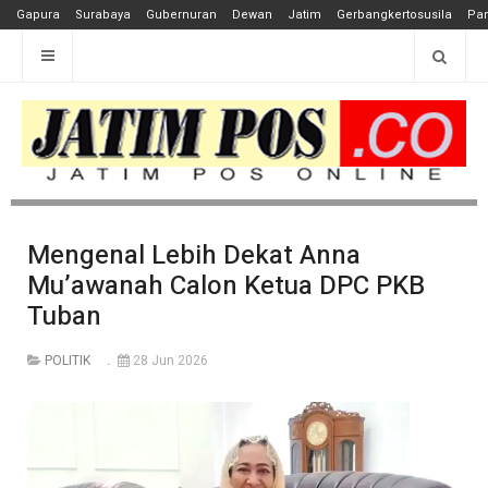
Gapura
Surabaya
Gubernuran
Dewan
Jatim
Gerbangkertosusila
Pan
Mengenal Lebih Dekat Anna
Mu’awanah Calon Ketua DPC PKB
Tuban
POLITIK
28 Jun 2026