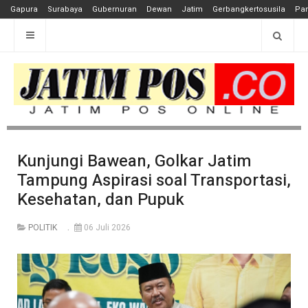
Gapura
Surabaya
Gubernuran
Dewan
Jatim
Gerbangkertosusila
Pan
Kunjungi Bawean, Golkar Jatim
Tampung Aspirasi soal Transportasi,
Kesehatan, dan Pupuk
POLITIK
06 Juli 2026