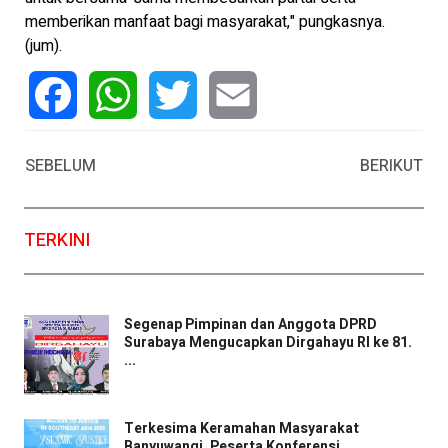
memberikan manfaat bagi masyarakat," pungkasnya.
(jum).
Facebook
WhatsApp
Twitter
Email
SEBELUM
BERIKUT
TERKINI
Segenap Pimpinan dan Anggota DPRD
Surabaya Mengucapkan Dirgahayu RI ke 81.
...
Terkesima Keramahan Masyarakat
Banyuwangi, Peserta Konferensi