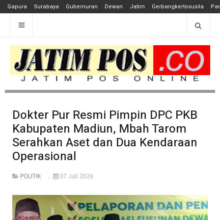
Gapura
Surabaya
Gubernuran
Dewan
Jatim
Gerbangkertosusila
Pan
Dokter Pur Resmi Pimpin DPC PKB
Kabupaten Madiun, Mbah Tarom
Serahkan Aset dan Dua Kendaraan
Operasional
POLITIK
07 Juli 2026