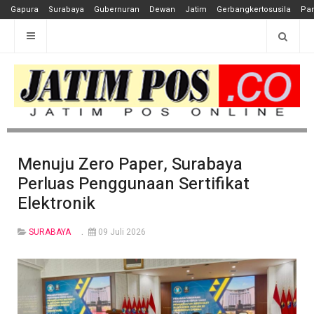
Gapura
Surabaya
Gubernuran
Dewan
Jatim
Gerbangkertosusila
Pan
Menuju Zero Paper, Surabaya
Perluas Penggunaan Sertifikat
Elektronik
SURABAYA
09 Juli 2026