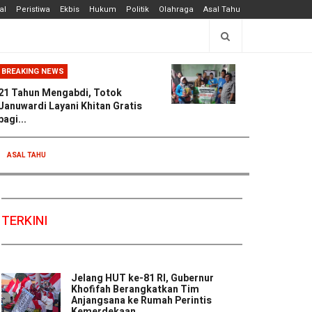
al
Peristiwa
Ekbis
Hukum
Politik
Olahraga
Asal Tahu
BREAKING NEWS
21 Tahun Mengabdi, Totok
Januwardi Layani Khitan Gratis
bagi...
ASAL TAHU
TERKINI
Jelang HUT ke-81 RI, Gubernur
Khofifah Berangkatkan Tim
Anjangsana ke Rumah Perintis
Kemerdekaan ...