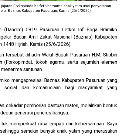
 jajaran Forkopimda berfoto bersama anak yatim usai penyerahan
gelar Baznas Kabupaten Pasuruan, Kamis (25/6/2026).
(Dandim) 0819 Pasuruan Letkol Inf Boga Bramiko
digelar Badan Amil Zakat Nasional (Baznas) Kabupaten
1448 Hijriah, Kamis (25/6/2026).
n tersebut dihadiri Wakil Bupati Pasuruan H.M. Shobih
rah (Forkopimda), tokoh agama, serta sejumlah elemen
m menerima santunan.
amiko mengapresiasi Baznas Kabupaten Pasuruan yang
an sosial dan kemanusiaan bagi masyarakat yang
an sekadar pemberian bantuan materi, melainkan bentuk
depan generasi penerus bangsa.
ntuk memperkuat rasa empati dan kebersamaan. Saya
an sehingga semakin banyak anak yatim yang merasakan