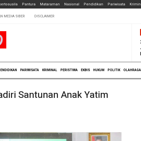
ertosusila
Pantura
Mataraman
Nasional
Pendidikan
Pariwisata
Krimin
N MEDIA SIBER
DISCLAIMER
ENDIDIKAN
PARIWISATA
KRIMINAL
PERISTIWA
EKBIS
HUKUM
POLITIK
OLAHRAGA
diri Santunan Anak Yatim