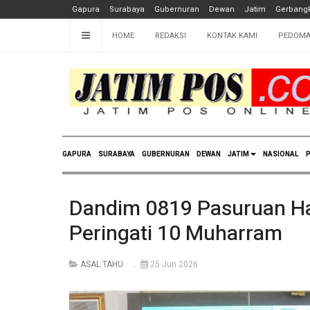
Gapura
Surabaya
Gubernuran
Dewan
Jatim
Gerbangk
HOME
REDAKSI
KONTAK KAMI
PEDOMA
GAPURA
SURABAYA
GUBERNURAN
DEWAN
JATIM
NASIONAL
P
Dandim 0819 Pasuruan Ha
Peringati 10 Muharram
ASAL TAHU
25 Jun 2026