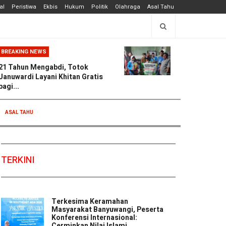
al
Peristiwa
Ekbis
Hukum
Politik
Olahraga
Asal Tahu
BREAKING NEWS
21 Tahun Mengabdi, Totok
Januwardi Layani Khitan Gratis
bagi...
ASAL TAHU
TERKINI
Terkesima Keramahan
Masyarakat Banyuwangi, Peserta
Konferensi Internasional:
Cerminkan Nilai Islami ...