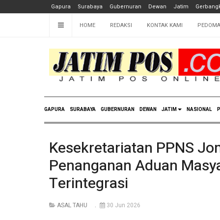
Gapura
Surabaya
Gubernuran
Dewan
Jatim
Gerbangk
HOME
REDAKSI
KONTAK KAMI
PEDOMA
GAPURA
SURABAYA
GUBERNURAN
DEWAN
JATIM
NASIONAL
P
Kesekretariatan PPNS Jo
Penanganan Aduan Masyar
Terintegrasi
ASAL TAHU
30 Jun 2026