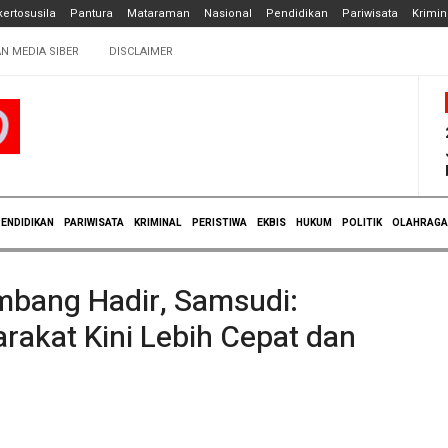
ertosusila
Pantura
Mataraman
Nasional
Pendidikan
Pariwisata
Krimin
N MEDIA SIBER
DISCLAIMER
ENDIDIKAN
PARIWISATA
KRIMINAL
PERISTIWA
EKBIS
HUKUM
POLITIK
OLAHRAGA
mbang Hadir, Samsudi:
akat Kini Lebih Cepat dan