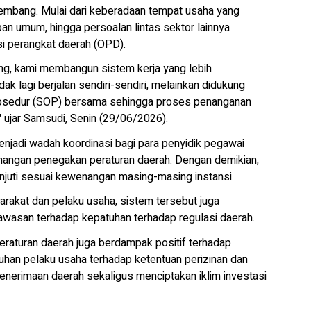
kembang. Mulai dari keberadaan tempat usaha yang
an umum, hingga persoalan lintas sektor lainnya
i perangkat daerah (OPD).
g, kami membangun sistem kerja yang lebih
k lagi berjalan sendiri-sendiri, melainkan didukung
 prosedur (SOP) bersama sehingga proses penanganan
," ujar Samsudi, Senin (29/06/2026).
jadi wadah koordinasi bagi para penyidik pegawai
enangan penegakan peraturan daerah. Dengan demikian,
anjuti sesuai kewenangan masing-masing instansi.
akat dan pelaku usaha, sistem tersebut juga
wasan terhadap kepatuhan terhadap regulasi daerah.
aturan daerah juga berdampak positif terhadap
uhan pelaku usaha terhadap ketentuan perizinan dan
nerimaan daerah sekaligus menciptakan iklim investasi