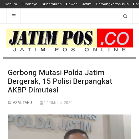
Gapura
Surabaya
Gubernuran
Dewan
Jatim
Gerbangkertosusila
Pan
Gerbong Mutasi Polda Jatim
Bergerak, 15 Polisi Berpangkat
AKBP Dimutasi
ASAL TAHU
14 Oktober 2020