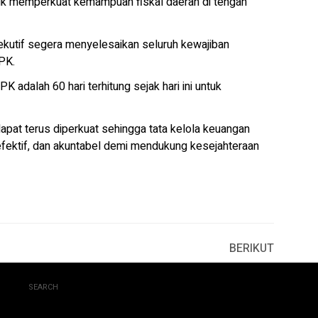
untuk memperkuat kemampuan fiskal daerah di tengah
kutif segera menyelesaikan seluruh kewajiban
PK.
 adalah 60 hari terhitung sejak hari ini untuk
 dapat terus diperkuat sehingga tata kelola keuangan
efektif, dan akuntabel demi mendukung kesejahteraan
BERIKUT
SEARCH