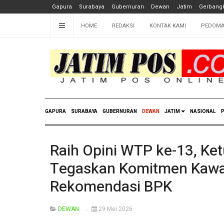
Gapura
Surabaya
Gubernuran
Dewan
Jatim
Gerbangk
HOME
REDAKSI
KONTAK KAMI
PEDOMA
GAPURA
SURABAYA
GUBERNURAN
DEWAN
JATIM
NASIONAL
P
Raih Opini WTP ke-13, K
Tegaskan Komitmen Kawal
Rekomendasi BPK
DEWAN
29 Mei 2026