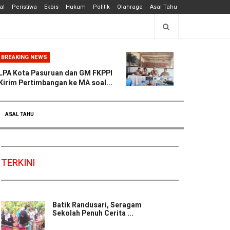
al
Peristiwa
Ekbis
Hukum
Politik
Olahraga
Asal Tahu
BREAKING NEWS
LPA Kota Pasuruan dan GM FKPPI
Kirim Pertimbangan ke MA soal...
ASAL TAHU
TERKINI
Batik Randusari, Seragam
Sekolah Penuh Cerita ...