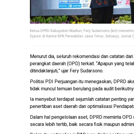
Ketua DPRD Kabupaten Madiun, Fery Sudarsono (kiri) menerim
Djaisin di Kantor BPK Perwakilan Jawa Timur, Sidoarjo, Jumat 
Menurut dia, seluruh rekomendasi dan catatan dari 
perangkat daerah (OPD) terkait. “Apapun yang tel
ditindaklanjuti,” ujar Fery Sudarsono.
Politisi PDI Perjuangan itu menegaskan, DPRD aka
tidak muncul temuan berulang pada audit berikutny
Ia menyebut terdapat sejumlah catatan penting yang
penertiban aset daerah dan optimalisasi Pendapat
Dalam hal pengelolaan aset, DPRD meminta OPD me
secara lebih tertib, baik secara fisik maupun adminis