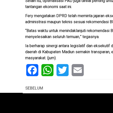
Selain itu, optimalisasi PAD juga dinilai penting 
tantangan ekonomi saat ini.
Fery mengatakan DPRD telah meminta jajaran ekse
administrasi maupun teknis sesuai rekomendasi B
“Batas waktu untuk menindaklanjuti rekomendasi BPK
menyelesaikan seluruh temuan,” tegasnya.
Ia berharap sinergi antara legislatif dan eksekutif
daerah di Kabupaten Madiun semakin transparan, 
masyarakat. (jum).
Facebook
WhatsApp
Twitter
Email
SEBELUM