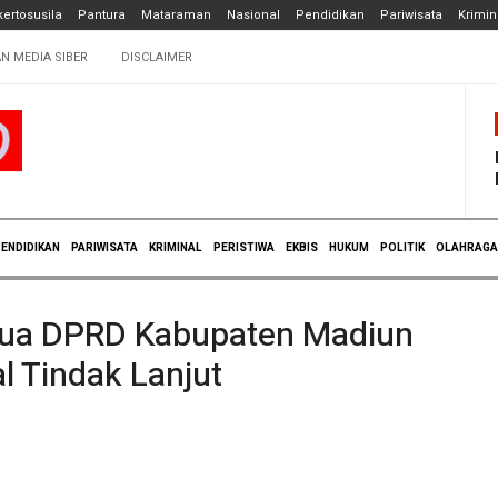
ertosusila
Pantura
Mataraman
Nasional
Pendidikan
Pariwisata
Krimin
N MEDIA SIBER
DISCLAIMER
ENDIDIKAN
PARIWISATA
KRIMINAL
PERISTIWA
EKBIS
HUKUM
POLITIK
OLAHRAGA
etua DPRD Kabupaten Madiun
 Tindak Lanjut