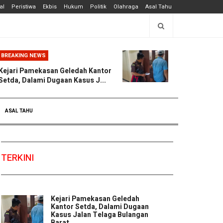
al
Peristiwa
Ekbis
Hukum
Politik
Olahraga
Asal Tahu
BREAKING NEWS
Kejari Pamekasan Geledah Kantor
Setda, Dalami Dugaan Kasus J...
ASAL TAHU
TERKINI
Kejari Pamekasan Geledah
Kantor Setda, Dalami Dugaan
Kasus Jalan Telaga Bulangan
Barat ...