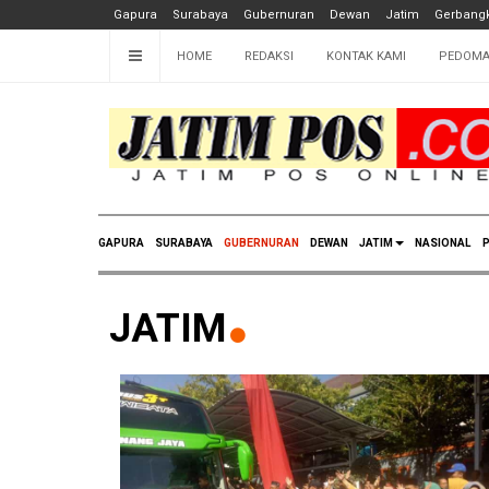
Gapura
Surabaya
Gubernuran
Dewan
Jatim
Gerbangk
HOME
REDAKSI
KONTAK KAMI
PEDOMA
GAPURA
SURABAYA
GUBERNURAN
DEWAN
JATIM
NASIONAL
P
JATIM