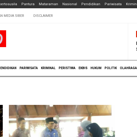
ertosusila
Pantura
Mataraman
Nasional
Pendidikan
Pariwisata
Krimin
N MEDIA SIBER
DISCLAIMER
ENDIDIKAN
PARIWISATA
KRIMINAL
PERISTIWA
EKBIS
HUKUM
POLITIK
OLAHRAGA