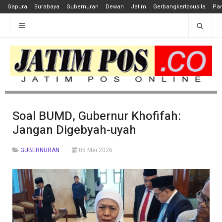
Gapura
Surabaya
Gubernuran
Dewan
Jatim
Gerbangkertosusila
Pan
Soal BUMD, Gubernur Khofifah:
Jangan Digebyah-uyah
GUBERNURAN
05 Mei 2026