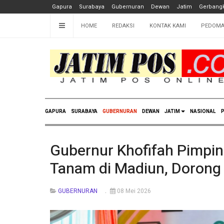
Gapura
Surabaya
Gubernuran
Dewan
Jatim
Gerbangk
HOME
REDAKSI
KONTAK KAMI
PEDOMA
GAPURA
SURABAYA
GUBERNURAN
DEWAN
JATIM
NASIONAL
P
Gubernur Khofifah Pimpi
Tanam di Madiun, Dorong 
GUBERNURAN
08 Mei 2026