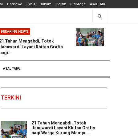
al
Peristiwa
Ekbis
Hukum
Politik
Olahraga
Asal Tahu
BREAKING NEWS
21 Tahun Mengabdi, Totok
Januwardi Layani Khitan Gratis
bagi...
ASAL TAHU
TERKINI
21 Tahun Mengabdi, Totok
Januwardi Layani Khitan Gratis
bagi Warga Kurang Mampu ...