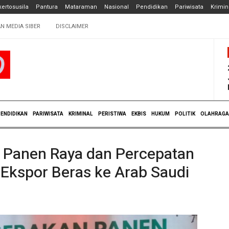
ertosusila
Pantura
Mataraman
Nasional
Pendidikan
Pariwisata
Krimin
N MEDIA SIBER
DISCLAIMER
ENDIDIKAN
PARIWISATA
KRIMINAL
PERISTIWA
EKBIS
HUKUM
POLITIK
OLAHRAGA
n Panen Raya dan Percepatan
Ekspor Beras ke Arab Saudi