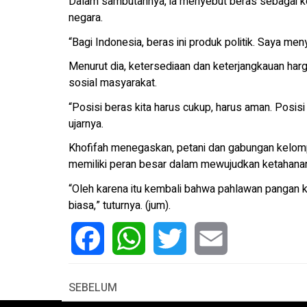
Dalam sambutannya, ia menyebut beras sebagai kom
negara.
“Bagi Indonesia, beras ini produk politik. Saya men
Menurut dia, ketersediaan dan keterjangkauan harg
sosial masyarakat.
“Posisi beras kita harus cukup, harus aman. Posisi
ujarnya.
Khofifah menegaskan, petani dan gabungan kelom
memiliki peran besar dalam mewujudkan ketahanan
“Oleh karena itu kembali bahwa pahlawan pangan ki
biasa,” tuturnya. (jum).
Facebook
WhatsApp
Twitter
Email
SEBELUM