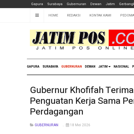
Gapura
Surabaya
Gubernuran
Dewan
Jatim
Gerbangk
HOME
REDAKSI
KONTAK KAMI
PEDOMA
GAPURA
SURABAYA
GUBERNURAN
DEWAN
JATIM
NASIONAL
P
Gubernur Khofifah Terim
Penguatan Kerja Sama Pe
Perdagangan
GUBERNURAN
18 Mei 2026