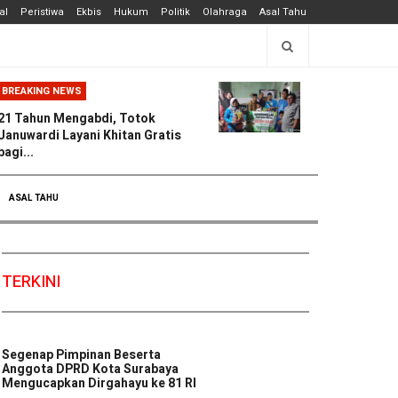
al
Peristiwa
Ekbis
Hukum
Politik
Olahraga
Asal Tahu
BREAKING NEWS
21 Tahun Mengabdi, Totok
Januwardi Layani Khitan Gratis
bagi...
ASAL TAHU
TERKINI
Segenap Pimpinan Beserta
Anggota DPRD Kota Surabaya
Mengucapkan Dirgahayu ke 81 RI
...