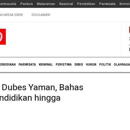
ertosusila
Pantura
Mataraman
Nasional
Pendidikan
Pariwisata
Krimin
N MEDIA SIBER
DISCLAIMER
ENDIDIKAN
PARIWISATA
KRIMINAL
PERISTIWA
EKBIS
HUKUM
POLITIK
OLAHRAGA
a Dubes Yaman, Bahas
ndidikan hingga