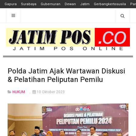
Gapura
Surabaya
Gubernuran
Dewan
Jatim
Gerbangkertosusila
Pan
Polda Jatim Ajak Wartawan Diskusi
& Pelatihan Peliputan Pemilu
HUKUM
10 Oktober 2023