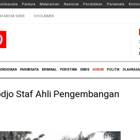
ertosusila
Pantura
Mataraman
Nasional
Pendidikan
Pariwisata
Krimin
N MEDIA SIBER
DISCLAIMER
ENDIDIKAN
PARIWISATA
KRIMINAL
PERISTIWA
EKBIS
HUKUM
POLITIK
OLAHRAGA
odjo Staf Ahli Pengembangan