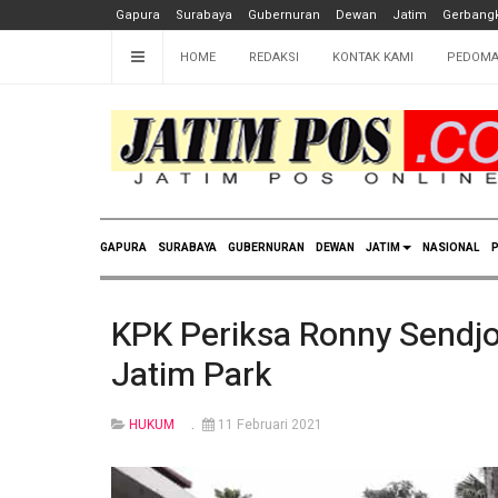
Gapura
Surabaya
Gubernuran
Dewan
Jatim
Gerbangk
HOME
REDAKSI
KONTAK KAMI
PEDOMA
GAPURA
SURABAYA
GUBERNURAN
DEWAN
JATIM
NASIONAL
P
KPK Periksa Ronny Sendj
Jatim Park
HUKUM
11 Februari 2021