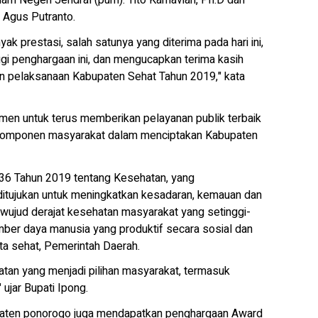
m Negeri Jendral (purn). Tito Karnavian, Ph.D dan
 Agus Putranto.
k prestasi, salah satunya yang diterima pada hari ini,
nggi penghargaan ini, dan mengucapkan terima kasih
n pelaksanaan Kabupaten Sehat Tahun 2019," kata
en untuk terus memberikan pelayanan publik terbaik
 komponen masyarakat dalam menciptakan Kabupaten
 36 Tahun 2019 tentang Kesehatan, yang
ujukan untuk meningkatkan kesadaran, kemauan dan
wujud derajat kesehatan masyarakat yang setinggi-
mber daya manusia yang produktif secara sosial dan
a sehat, Pemerintah Daerah.
tan yang menjadi pilihan masyarakat, termasuk
ujar Bupati Ipong.
bupaten ponorogo juga mendapatkan penghargaan Award