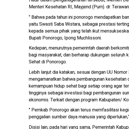
Hadir dalam penganugerahan tersebut, Menteri Dala
Menteri Kesehatan RI, Mayjend (Purn). dr. Terawan
" Bahwa pada tahun ini ponorogo mendapatkan banya
yaitu Swasti Saba Wistara, sebagai prestasi terti
kepada semua pihak yang telah ikut mensukseska
Bupati Ponorogo, Ipong Muchlissoni.
Kedepan, menurutnya pemerintah daerah berkomitm
bagi masyarakat, dan berharap dukungan seluruh
Sehat di Ponorogo.
Lebih lanjut dia katakan, sesuai dengan UU Nomor
mengamanatkan bahwa pembangunan kesehatan dit
kemampuan hidup sehat bagi setiap orang agar ter
tingginya sebagai investasi bagi pembangunan su
ekonomis. Terkait dengan program Kabupaten/ Kot
" Pemkab Ponorogo akan terus memfasilitasi kegia
penggalian sumber daya manusia yang diperlukan," 
Disisi lain, pada hari yang sama, Pemerintah Ka