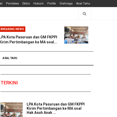
al
Peristiwa
Ekbis
Hukum
Politik
Olahraga
Asal Tahu
BREAKING NEWS
LPA Kota Pasuruan dan GM FKPPI
Kirim Pertimbangan ke MA soal...
ASAL TAHU
TERKINI
LPA Kota Pasuruan dan GM FKPPI
Kirim Pertimbangan ke MA soal
Hak Asuh Anak ...