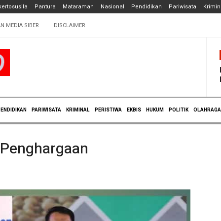
ertosusila
Pantura
Mataraman
Nasional
Pendidikan
Pariwisata
Krimin
N MEDIA SIBER
DISCLAIMER
ENDIDIKAN
PARIWISATA
KRIMINAL
PERISTIWA
EKBIS
HUKUM
POLITIK
OLAHRAGA
 Penghargaan