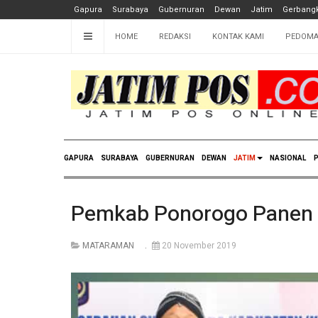
Gapura
Surabaya
Gubernuran
Dewan
Jatim
Gerbangk
HOME
REDAKSI
KONTAK KAMI
PEDOMA
GAPURA
SURABAYA
GUBERNURAN
DEWAN
JATIM
NASIONAL
P
Pemkab Ponorogo Panen
MATARAMAN
20 November 2019