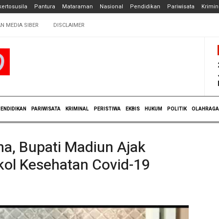
ertosusila
Pantura
Mataraman
Nasional
Pendidikan
Pariwisata
Krimin
N MEDIA SIBER
DISCLAIMER
ENDIDIKAN
PARIWISATA
KRIMINAL
PERISTIWA
EKBIS
HUKUM
POLITIK
OLAHRAGA
na, Bupati Madiun Ajak
okol Kesehatan Covid-19