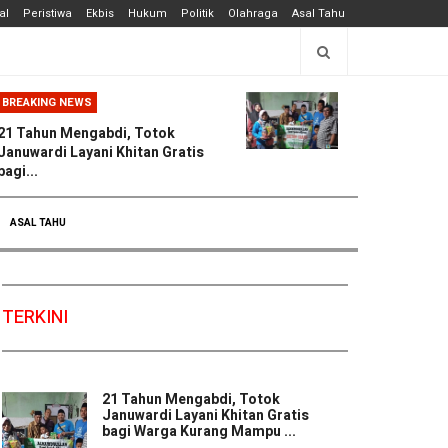
al
Peristiwa
Ekbis
Hukum
Politik
Olahraga
Asal Tahu
BREAKING NEWS
21 Tahun Mengabdi, Totok
Januwardi Layani Khitan Gratis
bagi...
ASAL TAHU
TERKINI
21 Tahun Mengabdi, Totok
Januwardi Layani Khitan Gratis
bagi Warga Kurang Mampu ...