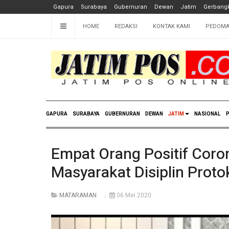
Gapura
Surabaya
Gubernuran
Dewan
Jatim
Gerbangk
HOME
REDAKSI
KONTAK KAMI
PEDOMA
GAPURA
SURABAYA
GUBERNURAN
DEWAN
JATIM
NASIONAL
P
Empat Orang Positif Coro
Masyarakat Disiplin Prot
MATARAMAN
06 Mei 2020