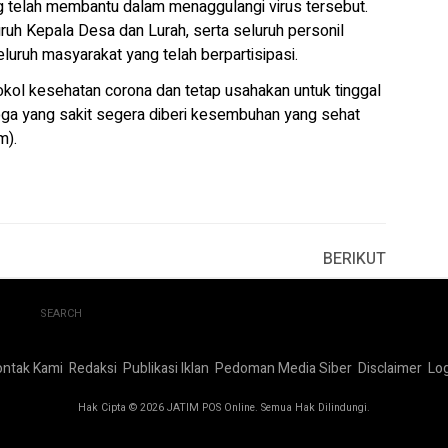
g telah membantu dalam menaggulangi virus tersebut.
ruh Kepala Desa dan Lurah, serta seluruh personil
eluruh masyarakat yang telah berpartisipasi.
tokol kesehatan corona dan tetap usahakan untuk tinggal
moga yang sakit segera diberi kesembuhan yang sehat
m).
BERIKUT
SEARCH
ontak Kami
Redaksi
Publikasi Iklan
Pedoman Media Siber
Disclaimer
Log
Hak Cipta © 2026 JATIM POS Online. Semua Hak Dilindungi.