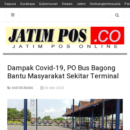
Gapura
Surabaya
Gubernuran
Dewan
Jatim
Gerbangkertosusila
Pan
Dampak Covid-19, PO Bus Bagong
Bantu Masyarakat Sekitar Terminal
MATARAMAN
06 Mei 2020