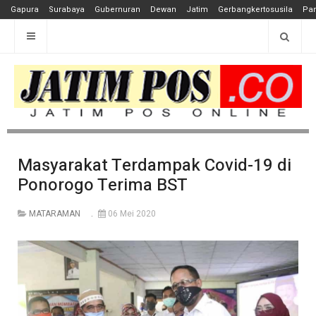
Gapura
Surabaya
Gubernuran
Dewan
Jatim
Gerbangkertosusila
Pan
Masyarakat Terdampak Covid-19 di
Ponorogo Terima BST
MATARAMAN
06 Mei 2020