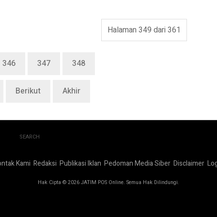
Halaman 349 dari 361
346
347
348
Berikut
Akhir
SEARCH
ontak Kami
Redaksi
Publikasi Iklan
Pedoman Media Siber
Disclaimer
Log
Hak Cipta © 2026 JATIM POS Online. Semua Hak Dilindungi.