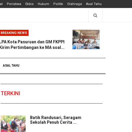
al
Peristiwa
Ekbis
Hukum
Politik
Olahraga
Asal Tahu
BREAKING NEWS
LPA Kota Pasuruan dan GM FKPPI
Kirim Pertimbangan ke MA soal...
ASAL TAHU
TERKINI
Batik Randusari, Seragam
Sekolah Penuh Cerita ...