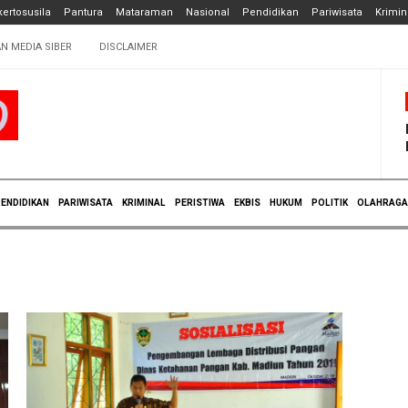
ertosusila
Pantura
Mataraman
Nasional
Pendidikan
Pariwisata
Krimin
N MEDIA SIBER
DISCLAIMER
ENDIDIKAN
PARIWISATA
KRIMINAL
PERISTIWA
EKBIS
HUKUM
POLITIK
OLAHRAGA