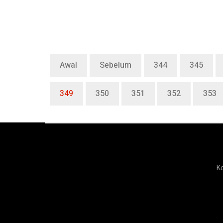
Awal
Sebelum
344
345
349
350
351
352
353
K