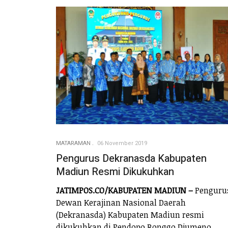
MATARAMAN
06 November 2019
Pengurus Dekranasda Kabupaten
Madiun Resmi Dikukuhkan
JATIMPOS.CO/KABUPATEN MADIUN –
Penguru
Dewan Kerajinan Nasional Daerah
(Dekranasda) Kabupaten Madiun resmi
dikukuhkan di Pendopo Ronggo Djumeno