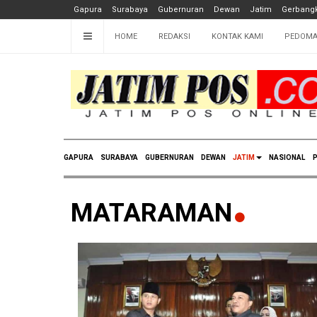
Gapura
Surabaya
Gubernuran
Dewan
Jatim
Gerbangk
HOME
REDAKSI
KONTAK KAMI
PEDOMA
GAPURA
SURABAYA
GUBERNURAN
DEWAN
JATIM
NASIONAL
P
MATARAMAN