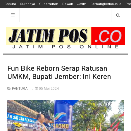
Gapura
Surabaya
Gubernuran
Dewan
Jatim
Gerbangkertosusila
Pan
Fun Bike Reborn Serap Ratusan
UMKM, Bupati Jember: Ini Keren
PANTURA
05 Mei 2024