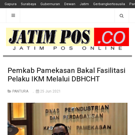
Gapura
Surabaya
Gubernuran
Dewan
Jatim
Gerbangkertosusila
Pan
Pemkab Pamekasan Bakal Fasilitasi
Pelaku IKM Melalui DBHCHT
PANTURA
25 Jun 2021