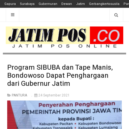
Gapura
Surabaya
Gubernuran
Dewan
Jatim
Gerbangkertosusila
Pan
Program SIBUBA dan Tape Manis,
Bondowoso Dapat Penghargaan
dari Gubernur Jatim
PANTURA
24 September 2021