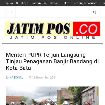
Gapura
Surabaya
Gubernuran
Dewan
Jatim
Gerbangkertosusila
Pan
Menteri PUPR Terjun Langsung
Tinjau Penaganan Banjir Bandang di
Kota Batu
NASIONAL
11 November 2021