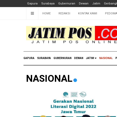
Gapura
Surabaya
Gubernuran
Dewan
Jatim
Gerbangk
HOME
REDAKSI
KONTAK KAMI
PEDOMA
GAPURA
SURABAYA
GUBERNURAN
DEWAN
JATIM
NASIONAL
P
NASIONAL