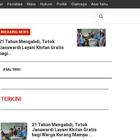
al
Peristiwa
Ekbis
Hukum
Politik
Olahraga
Asal Tahu
BREAKING NEWS
21 Tahun Mengabdi, Totok
Januwardi Layani Khitan Gratis
bagi...
ASAL TAHU
TERKINI
21 Tahun Mengabdi, Totok
Januwardi Layani Khitan Gratis
bagi Warga Kurang Mampu ...