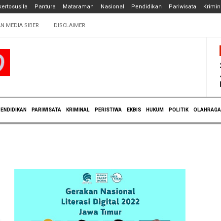
ertosusila
Pantura
Mataraman
Nasional
Pendidikan
Pariwisata
Krimin
N MEDIA SIBER
DISCLAIMER
ENDIDIKAN
PARIWISATA
KRIMINAL
PERISTIWA
EKBIS
HUKUM
POLITIK
OLAHRAGA