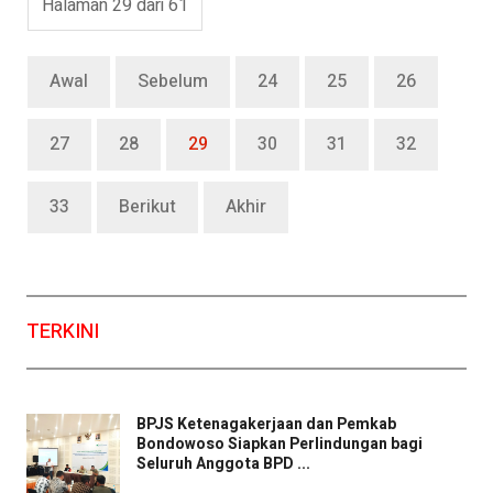
Halaman 29 dari 61
Awal
Sebelum
24
25
26
27
28
29
30
31
32
33
Berikut
Akhir
TERKINI
BPJS Ketenagakerjaan dan Pemkab
Bondowoso Siapkan Perlindungan bagi
Seluruh Anggota BPD ...