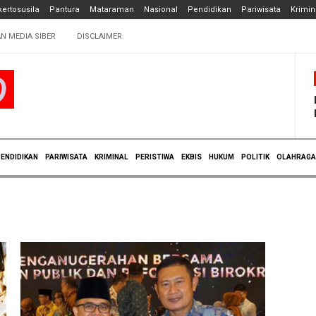
ertosusila
Pantura
Mataraman
Nasional
Pendidikan
Pariwisata
Krimin
N MEDIA SIBER
DISCLAIMER
ENDIDIKAN
PARIWISATA
KRIMINAL
PERISTIWA
EKBIS
HUKUM
POLITIK
OLAHRAGA