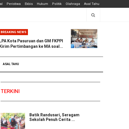
al
Peristiwa
Ekbis
Hukum
Politik
Olahraga
Asal Tahu
BREAKING NEWS
LPA Kota Pasuruan dan GM FKPPI
Kirim Pertimbangan ke MA soal...
ASAL TAHU
TERKINI
Batik Randusari, Seragam
Sekolah Penuh Cerita ...