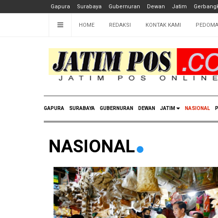
Gapura
Surabaya
Gubernuran
Dewan
Jatim
Gerbangk
HOME
REDAKSI
KONTAK KAMI
PEDOMA
GAPURA
SURABAYA
GUBERNURAN
DEWAN
JATIM
NASIONAL
P
NASIONAL