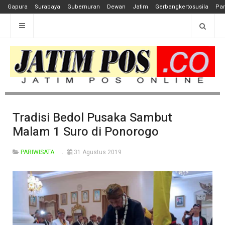
Gapura
Surabaya
Gubernuran
Dewan
Jatim
Gerbangkertosusila
Pan
Tradisi Bedol Pusaka Sambut
Malam 1 Suro di Ponorogo
PARIWISATA
31 Agustus 2019