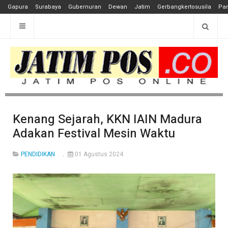
Gapura
Surabaya
Gubernuran
Dewan
Jatim
Gerbangkertosusila
Pan
Kenang Sejarah, KKN IAIN Madura
Adakan Festival Mesin Waktu
PENDIDIKAN
01 Agustus 2024