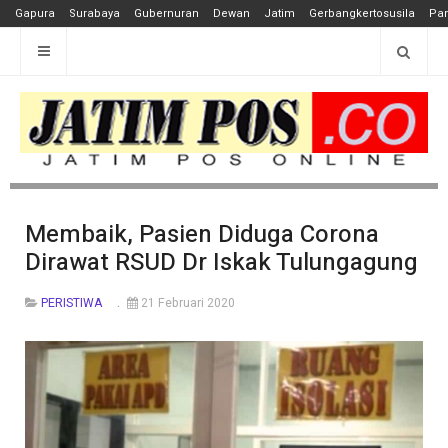
Gapura
Surabaya
Gubernuran
Dewan
Jatim
Gerbangkertosusila
Pan
Membaik, Pasien Diduga Corona
Dirawat RSUD Dr Iskak Tulungagung
PERISTIWA
21 Februari 2020