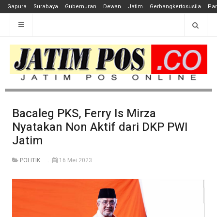
Gapura
Surabaya
Gubernuran
Dewan
Jatim
Gerbangkertosusila
Pan
Bacaleg PKS, Ferry Is Mirza
Nyatakan Non Aktif dari DKP PWI
Jatim
POLITIK
16 Mei 2023