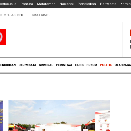
ertosusila
Pantura
Mataraman
Nasional
Pendidikan
Pariwisata
Krimin
N MEDIA SIBER
DISCLAIMER
ENDIDIKAN
PARIWISATA
KRIMINAL
PERISTIWA
EKBIS
HUKUM
POLITIK
OLAHRAGA