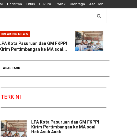
al
Peristiwa
Ekbis
Hukum
Politik
Olahraga
Asal Tahu
BREAKING NEWS
LPA Kota Pasuruan dan GM FKPPI
Kirim Pertimbangan ke MA soal...
ASAL TAHU
TERKINI
LPA Kota Pasuruan dan GM FKPPI
Kirim Pertimbangan ke MA soal
Hak Asuh Anak ...