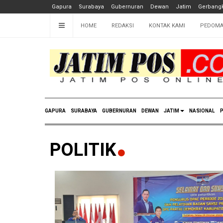
Gapura
Surabaya
Gubernuran
Dewan
Jatim
Gerbangk
HOME
REDAKSI
KONTAK KAMI
PEDOMA
GAPURA
SURABAYA
GUBERNURAN
DEWAN
JATIM
NASIONAL
P
POLITIK