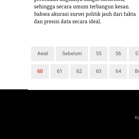
sehingga secara umum terbangun kesan
bahwa akurasi survei politik jauh dari fakta
dan presisi data secara ideal.
Awal
Sebelum
55
56
5
60
61
62
63
64
B
K