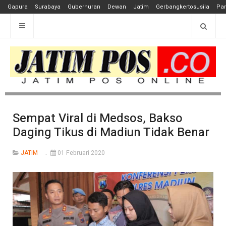
Gapura
Surabaya
Gubernuran
Dewan
Jatim
Gerbangkertosusila
Pan
Sempat Viral di Medsos, Bakso
Daging Tikus di Madiun Tidak Benar
JATIM
01 Februari 2020