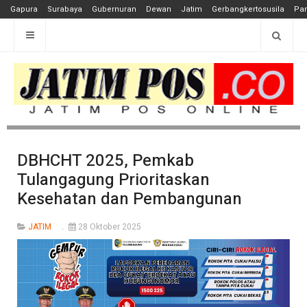
Gapura
Surabaya
Gubernuran
Dewan
Jatim
Gerbangkertosusila
Pan
DBHCHT 2025, Pemkab
Tulangagung Prioritaskan
Kesehatan dan Pembangunan
JATIM
28 Oktober 2025