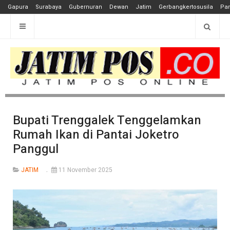
Gapura
Surabaya
Gubernuran
Dewan
Jatim
Gerbangkertosusila
Pan
Bupati Trenggalek Tenggelamkan
Rumah Ikan di Pantai Joketro
Panggul
JATIM
11 November 2025