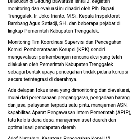
Dilakukan di Gedung Bawarasa lantai 2, kegiatan
monitoring dan evaluasi ini dihadiri oleh Plh. Bupati
Trenggalek, Ir. Joko Irianto, M.Si., Kepala Inspektorat
Bambang Agus Setiadji, SH., dan beberapa pejabat di
lingkup Pemerintah Kabupaten Trenggalek.
Monitoring Tim Koordinasi Supervisi dan Pencegahan
Komisi Pemberantasan Korupsi (KPK) sendiri
mengevaluasi perkembangan rencana aksi yang telah
dilakukan oleh Pemerintah Kabupaten Trenggalek
sebagai bentuk upaya pencegahan tindak pidana korupsi
secara terintegrasi di daerahnya.
Ada delapan fokus area yang dimonitoring dan dievaluasi,
mulai dari perencanaan penganggaran, pengadaan barang
dan jasa, pelayanan terpadu satu pintu, manajemen ASN,
kapabilitas Aparat Pengawasan Intern Pemerintah (APIP),
tata kelola dana desa, manajemen aset daerah dan
optimalisasi pendapatan daerah.
Arief Nurcahyo, Kasatgas Pencegahan Korwil VI