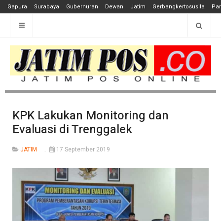
Gapura
Surabaya
Gubernuran
Dewan
Jatim
Gerbangkertosusila
Pan
KPK Lakukan Monitoring dan
Evaluasi di Trenggalek
JATIM
17 September 2019