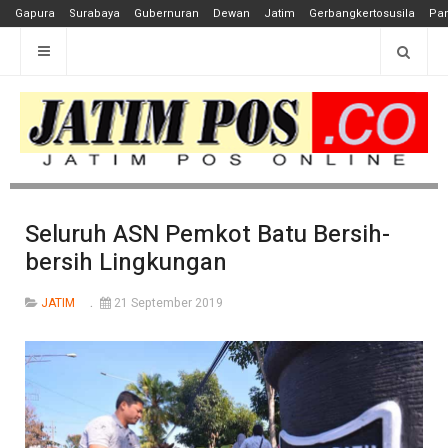
Gapura
Surabaya
Gubernuran
Dewan
Jatim
Gerbangkertosusila
Pan
Seluruh ASN Pemkot Batu Bersih-
bersih Lingkungan
JATIM
21 September 2019