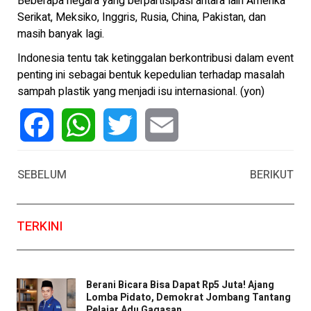
Beberapa negara yang berpartisipasi antara lain Amerika
Serikat, Meksiko, Inggris, Rusia, China, Pakistan, dan
masih banyak lagi.
Indonesia tentu tak ketinggalan berkontribusi dalam event
penting ini sebagai bentuk kepedulian terhadap masalah
sampah plastik yang menjadi isu internasional. (yon)
Facebook
WhatsApp
Twitter
Email
SEBELUM
BERIKUT
TERKINI
Berani Bicara Bisa Dapat Rp5 Juta! Ajang
Lomba Pidato, Demokrat Jombang Tantang
Pelajar Adu Gagasan ...